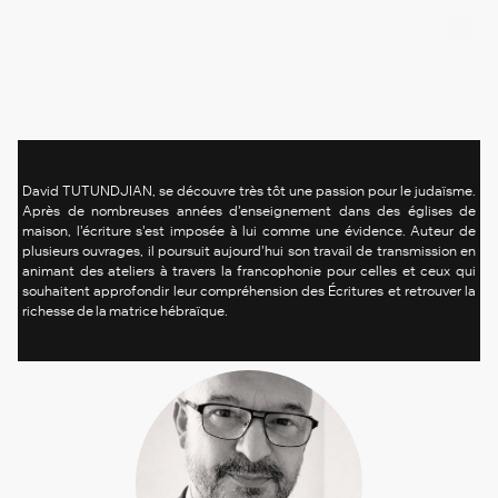
David TUTUNDJIAN, se découvre très tôt une passion pour le judaïsme.
Après de nombreuses années d’enseignement dans des églises de
maison, l’écriture s’est imposée à lui comme une évidence. Auteur de
plusieurs ouvrages, il poursuit aujourd’hui son travail de transmission en
animant des ateliers à travers la francophonie pour celles et ceux qui
souhaitent approfondir leur compréhension des Écritures et retrouver la
richesse de la matrice hébraïque.